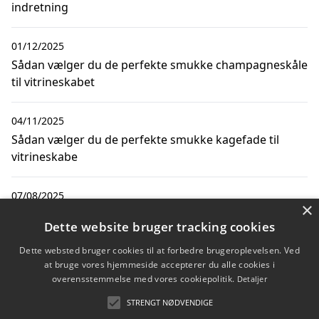
indretning
01/12/2025
Sådan vælger du de perfekte smukke champagneskåle
til vitrineskabet
04/11/2025
Sådan vælger du de perfekte smukke kagefade til
vitrineskabe
07/08/2025
×
Sådan vælger du den rigtige gave til samlingen i
Dette website bruger tracking cookies
vitrineskabet
Dette websted bruger cookies til at forbedre brugeroplevelsen. Ved
at bruge vores hjemmeside accepterer du alle cookies i
10/10/2024
overensstemmelse med vores cookiepolitik.
Detaljer
Sådan reparerer du dine møbler med det rette værktøj
STRENGT NØDVENDIGE