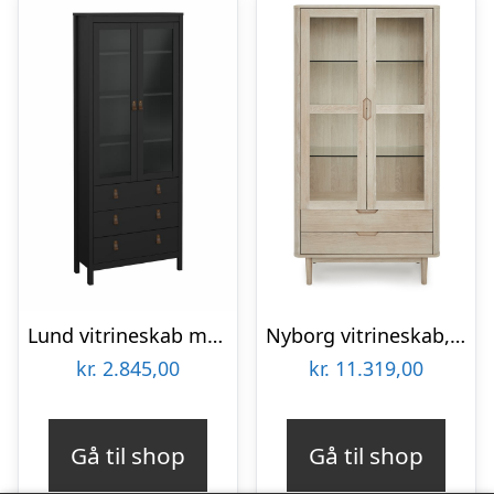
Lund vitrineskab med 2 glaslåger og 3 skuffer fås i flere farver Mat sort
Nyborg vitrineskab, m. LED lys, 2 glaslåger, 3 glashylder, 2 skuffer – hvidolieret egetræsfinér
kr.
2.845,00
kr.
11.319,00
Gå til shop
Gå til shop