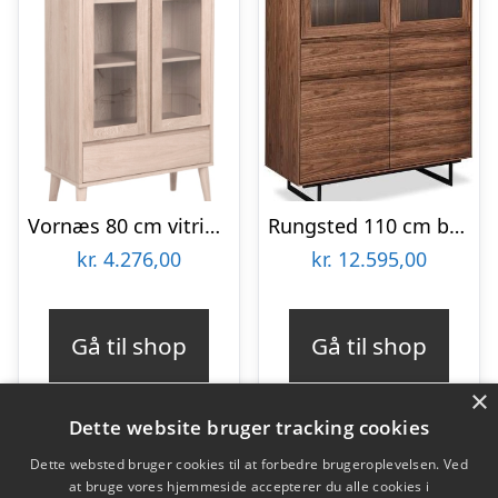
Vornæs 80 cm vitrineskab i hvidpigmenteret egetræ finer med 2 glasdøre og 1 skuffe.
Rungsted 110 cm bredt vitrineskab i valnød med skabe, skuffe og glasdøre.
kr.
4.276,00
kr.
12.595,00
Gå til shop
Gå til shop
×
Dette website bruger tracking cookies
Dette websted bruger cookies til at forbedre brugeroplevelsen. Ved
at bruge vores hjemmeside accepterer du alle cookies i