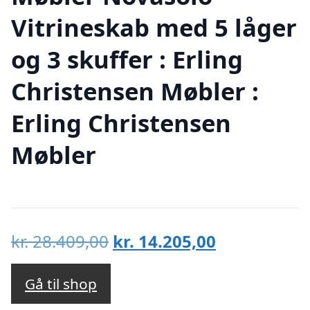
Vitrineskab med 5 låger
og 3 skuffer : Erling
Christensen Møbler :
Erling Christensen
Møbler
Den
Den
kr.
28.409,00
kr.
14.205,00
oprindelige
aktuelle
pris
pris
Gå til shop
var:
er: