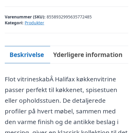
kr. 28.409,00.
kr. 14.205,00
Varenummer (SKU):
8558932995635772485
Kategori:
Produkter
Beskrivelse
Yderligere information
Flot vitrineskabÂ Halifax køkkenvitrine
passer perfekt til køkkenet, spisestuen
eller opholdsstuen. De detaljerede
profiler på hvert møbel, sammen med
den varme finish og de antikke beslag i
messing, giver en klassisk kollektion til det