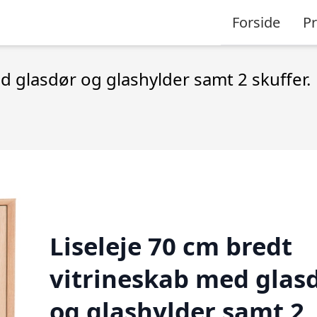
Forside
P
d glasdør og glashylder samt 2 skuffer.
Liseleje 70 cm bredt
vitrineskab med glas
og glashylder samt 2