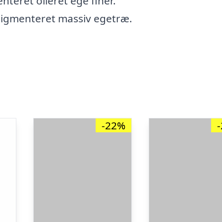
teret olieret ege finer.
idpigmenteret massiv egetræ.
-22%