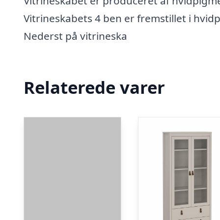
Vitrineskabet er produceret af hvidpigmen
Vitrineskabets 4 ben er fremstillet i hv
Nederst på vitrineska
Relaterede varer