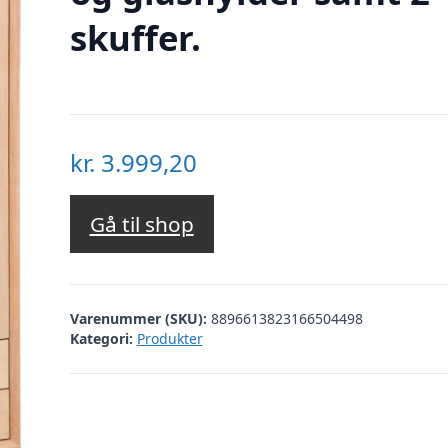
skuffer.
kr.
3.999,20
Gå til shop
Varenummer (SKU):
8896613823166504498
Kategori:
Produkter